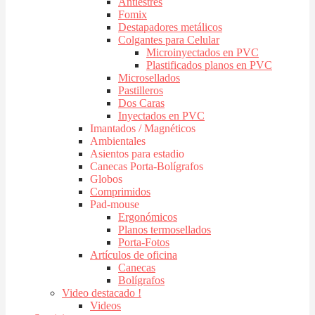
Antiestres
Fomix
Destapadores metálicos
Colgantes para Celular
Microinyectados en PVC
Plastificados planos en PVC
Microsellados
Pastilleros
Dos Caras
Inyectados en PVC
Imantados / Magnéticos
Ambientales
Asientos para estadio
Canecas Porta-Bolígrafos
Globos
Comprimidos
Pad-mouse
Ergonómicos
Planos termosellados
Porta-Fotos
Artículos de oficina
Canecas
Bolígrafos
Video destacado !
Videos