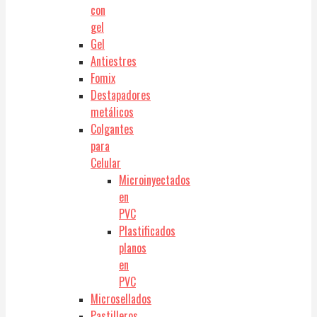
con
gel
Gel
Antiestres
Fomix
Destapadores
metálicos
Colgantes
para
Celular
Microinyectados
en
PVC
Plastificados
planos
en
PVC
Microsellados
Pastilleros