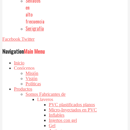
Sellados
en
alto
frecuencia
Serigrafía
Facebook
Twitter
Navigation
Main Menu
Inicio
Conócenos
Misión
Visión
Políticas
Productos
Somos Fabricantes de
Llaveros
PVC plastificados planos
Micro-Inyectados en PVC
Inflables
Injertos con gel
Gel