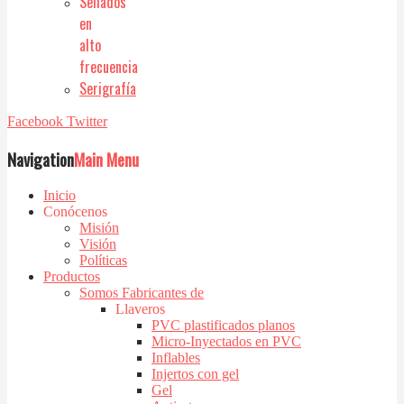
Sellados
en
alto
frecuencia
Serigrafía
Facebook
Twitter
Navigation
Main Menu
Inicio
Conócenos
Misión
Visión
Políticas
Productos
Somos Fabricantes de
Llaveros
PVC plastificados planos
Micro-Inyectados en PVC
Inflables
Injertos con gel
Gel