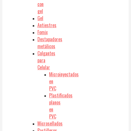
con
gel
Gel
Antiestres
Fomix
Destapadores
metálicos
Colgantes
para
Celular
Microinyectados
en
PVC
Plastificados
planos
en
PVC
Microsellados
Pastilleros