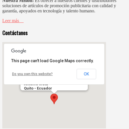
Nuestra Misión:
Es ofrecer a nuestros clientes y distribuidores
soluciones de artículos de promoción publicitaria con calidad y
garantía, apoyados en tecnología y talento humano.
Leer más
Contáctanos
This page can't load Google Maps correctly.
OK
Do you own this website?
Sector Comité del Pueblo,
Francisco de la Torre N62-03 y
Antonio Mota
Quito - Ecuador