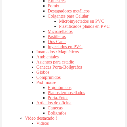
Antiestres
Fomix
Destapadores metálicos
Colgantes para Celular
Microinyectados en PVC
Plastificados planos en PVC
Microsellados
Pastilleros
Dos Caras
Inyectados en PVC
Imantados / Magnéticos
Ambientales
Asientos para estadio
Canecas Porta-Bolígrafos
Globos
Comprimidos
Pad-mouse
Ergonómicos
Planos termosellados
Porta-Fotos
Artículos de oficina
Canecas
Bolígrafos
Video destacado !
Videos