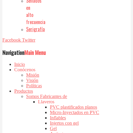
Sellados
en
alto
frecuencia
Serigrafía
Facebook
Twitter
Navigation
Main Menu
Inicio
Conócenos
Misión
Visión
Políticas
Productos
Somos Fabricantes de
Llaveros
PVC plastificados planos
Micro-Inyectados en PVC
Inflables
Injertos con gel
Gel