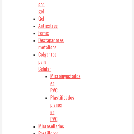
con
gel
Gel
Antiestres
Fomix
Destapadores
metálicos
Colgantes
para
Celular
Microinyectados
en
PVC
Plastificados
planos
en
PVC
Microsellados
Pastilleros