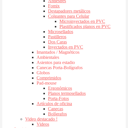
Antiestres
Fomix
Destapadores metálicos
Colgantes para Celular
Microinyectados en PVC
Plastificados planos en PVC
Microsellados
Pastilleros
Dos Caras
Inyectados en PVC
Imantados / Magnéticos
Ambientales
Asientos para estadio
Canecas Porta-Bolígrafos
Globos
Comprimidos
Pad-mouse
Ergonómicos
Planos termosellados
Porta-Fotos
Artículos de oficina
Canecas
Bolígrafos
Video destacado !
Videos