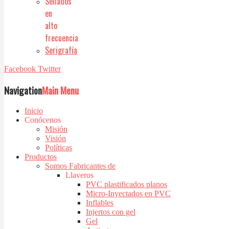
Sellados
en
alto
frecuencia
Serigrafía
Facebook
Twitter
Navigation
Main Menu
Inicio
Conócenos
Misión
Visión
Políticas
Productos
Somos Fabricantes de
Llaveros
PVC plastificados planos
Micro-Inyectados en PVC
Inflables
Injertos con gel
Gel