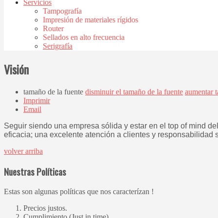
Servicios
Tampografía
Impresión de materiales rígidos
Router
Sellados en alto frecuencia
Serigrafía
Visión
tamaño de la fuente
disminuir el tamaño de la fuente
aumentar t
Imprimir
Email
Seguir siendo una empresa sólida y estar en el top of mind del
eficacia; una excelente atención a clientes y responsabilidad
volver arriba
Nuestras Políticas
Estas son algunas políticas que nos caracterízan !
Precios justos.
Cumplimiento (Just in time).