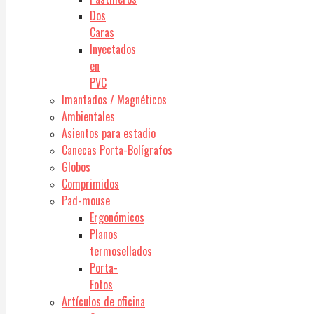
Dos
Caras
Inyectados
en
PVC
Imantados / Magnéticos
Ambientales
Asientos para estadio
Canecas Porta-Bolígrafos
Globos
Comprimidos
Pad-mouse
Ergonómicos
Planos
termosellados
Porta-
Fotos
Artículos de oficina