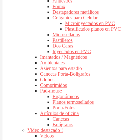
Antiestres
Fomix
Destapadores metálicos
Colgantes para Celular
Microinyectados en PVC
Plastificados planos en PVC
Microsellados
Pastilleros
Dos Caras
Inyectados en PVC
Imantados / Magnéticos
Ambientales
Asientos para estadio
Canecas Porta-Bolígrafos
Globos
Comprimidos
Pad-mouse
Ergonómicos
Planos termosellados
Porta-Fotos
Artículos de oficina
Canecas
Bolígrafos
Video destacado !
Videos