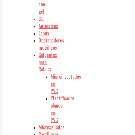
con
gel
Gel
Antiestres
Fomix
Destapadores
metálicos
Colgantes
para
Celular
Microinyectados
en
PVC
Plastificados
planos
en
PVC
Microsellados
Pastilleros