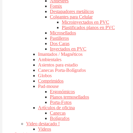
Antiestres
Fomix
Destapadores metálicos
Colgantes para Celular
Microinyectados en PVC
Plastificados planos en PVC
Microsellados
Pastilleros
Dos Caras
Inyectados en PVC
Imantados / Magnéticos
Ambientales
Asientos para estadio
Canecas Porta-Bolígrafos
Globos
Comprimidos
Pad-mouse
Ergonómicos
Planos termosellados
Porta-Fotos
Artículos de oficina
Canecas
Bolígrafos
Video destacado !
Videos