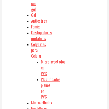
con
gel
Gel
Antiestres
Fomix
Destapadores
metálicos
Colgantes
para
Celular
Microinyectados
en
PVC
Plastificados
planos
en
PVC
Microsellados
Pastilleros