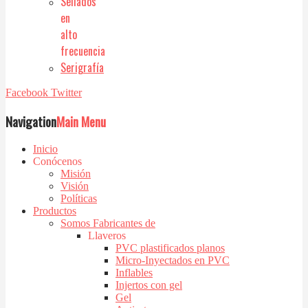
Sellados
en
alto
frecuencia
Serigrafía
Facebook
Twitter
Navigation
Main Menu
Inicio
Conócenos
Misión
Visión
Políticas
Productos
Somos Fabricantes de
Llaveros
PVC plastificados planos
Micro-Inyectados en PVC
Inflables
Injertos con gel
Gel