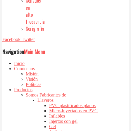
Sellados
en
alto
frecuencia
Serigrafía
Facebook
Twitter
Navigation
Main Menu
Inicio
Conócenos
Misión
Visión
Políticas
Productos
Somos Fabricantes de
Llaveros
PVC plastificados planos
Micro-Inyectados en PVC
Inflables
Injertos con gel
Gel