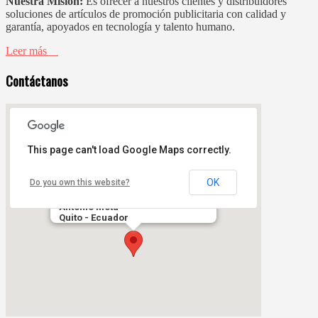
Nuestra Misión:
Es ofrecer a nuestros clientes y distribuidores
soluciones de artículos de promoción publicitaria con calidad y
garantía, apoyados en tecnología y talento humano.
Leer más
Contáctanos
This page can't load Google Maps correctly.
OK
Do you own this website?
Sector Comité del Pueblo,
Francisco de la Torre N62-03 y
Antonio Mota
Quito - Ecuador