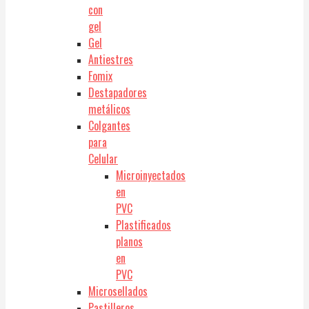
con
gel
Gel
Antiestres
Fomix
Destapadores
metálicos
Colgantes
para
Celular
Microinyectados
en
PVC
Plastificados
planos
en
PVC
Microsellados
Pastilleros