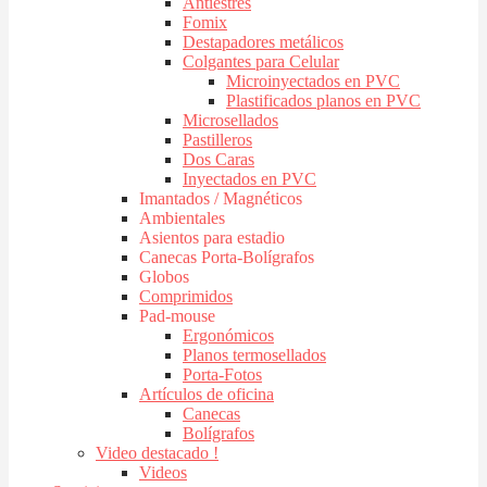
Antiestres
Fomix
Destapadores metálicos
Colgantes para Celular
Microinyectados en PVC
Plastificados planos en PVC
Microsellados
Pastilleros
Dos Caras
Inyectados en PVC
Imantados / Magnéticos
Ambientales
Asientos para estadio
Canecas Porta-Bolígrafos
Globos
Comprimidos
Pad-mouse
Ergonómicos
Planos termosellados
Porta-Fotos
Artículos de oficina
Canecas
Bolígrafos
Video destacado !
Videos